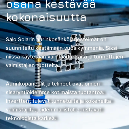
osana kestävää
kokonaisuutta
Salo Solarin aurinkosähköjärjestelmät on
suunniteltu kestämään vuosikymmeniä. Siksi
niissä käytetään vain laadukkaita ja tunnettujen
valmistajien tuotteita.
Aurinkopaneelit ja telineet ovat omien
sisaryhtiöidemme kotimaista tuotantoa.
Invertterit tulevat tunnetuilta ja kokeneilta
valmistajilta, joiden mallistot edustavat
teknologista kärkeä.