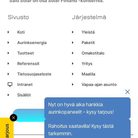
Salo Solar on osa Solar Finland -konsernia.
Sivusto
Järjestelmä
Koti
Yleistä
Aurinkoenergia
Paketit
Tuotteet
Omakotitalo
Referenssit
Yritys
Tietosuojaseloste
Maatila
Intranet
Vapaa-ajan asunto
Sisällöt
Nyt on hyvä aika hankkia
aurinkopaneelit – kysy tarjous!
Ota yhteyttä
Rahoitus saatavilla! Kysy tästä
tarkemmin.