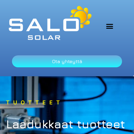
Ota yhteyttä
TUOTTEET
Laadukkaat tuotteet