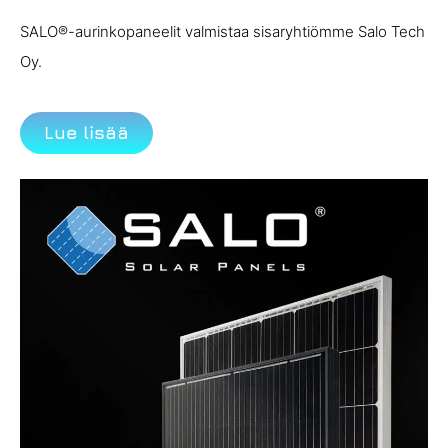
SALO®-aurinkopaneelit valmistaa sisaryhtiömme Salo Tech
Oy.
Lue lisää