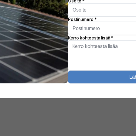
noiden johtavat
ÄHKÖJÄRJESTE