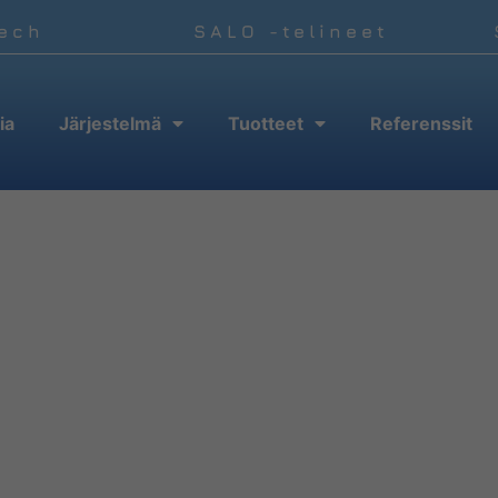
Tech
SALO -telineet
ia
Järjestelmä
Tuotteet
Referenssit