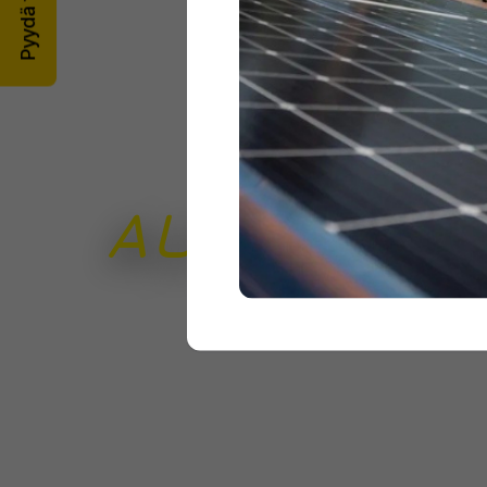
Pyydä tarjous
Markki
AURINKOS