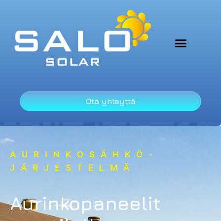
Ota yhteyttä
AURINKOSÄHKÖ-
JÄRJESTELMÄ
Aurinkopaneelit