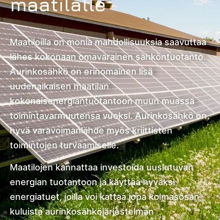
maatilalle
Maatiloilla on monia mahdollisuuksia saavuttaa
lähes kokonaan omavarainen sähköntuotanto.
Aurinkosähkö on erinomainen lisä
uudenaikaisen maatilan
kokonaisenergiantuotantoon muun muassa
toimintavarmuutensa vuoksi. Aurinkosähkö on
hyvä varavoimanlähde myös kriittisten
toimintojen turvaamiselle.
Maatilojen kannattaa investoida uusiutuvan
energian tuotantoon ja käyttää hyväksi
energiatuet, joilla voi kattaa jopa kolmasosan
kuluista aurinkosähköjärjestelmän