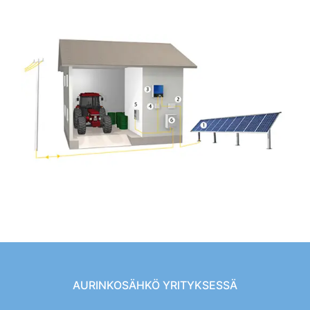
AURINKOSÄHKÖ YRITYKSESSÄ