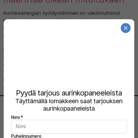
Aurinkoenergian hyödyntäminen on vakiinnuttanut
paikkansa osana suomalaista energiantuotantoa.
Energian hinnan vaihtelut ja pyrkimys korkeampaan
omavaraisuuteen tekevät sähkön pientuotannosta
taloudellisesti järkevän valinnan niin omakotitaloasujille
kuin yrityksille. Optimaalinen aurinkopaneelipaketti ei
kuitenkaan löydy pelkästään hintalappua tai paneelien
määrää tuijottamalla. Jotta investointi maksaa itsensä
takaisin suunnitellussa ajassa, järjestelmä on sovitettava
kiinteistön todelliseen sähkönkulutukseen. Suomessa
auringon säteilyteho on vuositasolla verrattavissa […]