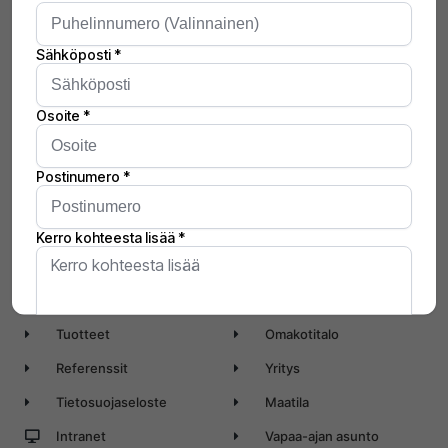
Markkinoiden johtavat aurinkosähköjärjestelmät
luotettavasti avaimet käteen -toimituksella!
Salo Solar on osa Solar Finland -konsernia.
Sivusto
Järjestelmä
Koti
Yleistä
Aurinkoenergia
Paketit
Tuotteet
Omakotitalo
Referenssit
Yritys
Tietosuojaseloste
Maatila
Intranet
Vapaa-ajan asunto