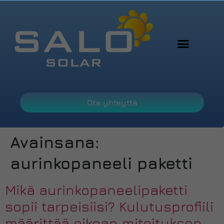
Ota yhteyttä
Avainsana:
aurinkopaneeli paketti
Mikä aurinkopaneelipaketti
sopii tarpeisiisi? Kulutusprofiili
määrittää oikean mitoituksen