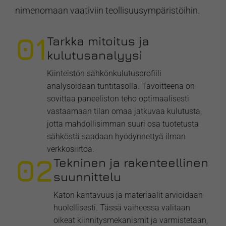
nimenomaan vaativiin teollisuusympäristöihin.
01
Tarkka mitoitus ja
kulutusanalyysi
Kiinteistön sähkönkulutusprofiili
analysoidaan tuntitasolla. Tavoitteena on
sovittaa paneeliston teho optimaalisesti
vastaamaan tilan omaa jatkuvaa kulutusta,
jotta mahdollisimman suuri osa tuotetusta
sähköstä saadaan hyödynnettyä ilman
verkkosiirtoa.
02
Tekninen ja rakenteellinen
suunnittelu
Katon kantavuus ja materiaalit arvioidaan
huolellisesti. Tässä vaiheessa valitaan
oikeat kiinnitysmekanismit ja varmistetaan,