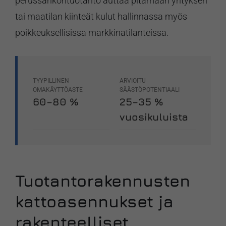
perussähköntuotanto auttaa pitämään yrityksen
tai maatilan kiinteät kulut hallinnassa myös
poikkeuksellisissa markkinatilanteissa.
TYYPILLINEN
ARVIOITU
OMAKÄYTTÖASTE
SÄÄSTÖPOTENTIAALI
60–80 %
25–35 %
vuosikuluista
Tuotantorakennusten
kattoasennukset ja
rakenteelliset