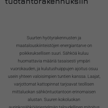
tuotantorakennuksiin
Suurten hyötyrakennusten ja
maatalouskiinteistöjen energiantarve on
poikkeuksellisen suuri. Sähköä kuluu
huomattavia määriä tasaisesti ympäri
vuorokauden, ja kulutushuippujen ajoitus osuu
usein yhteen valoisimpien tuntien kanssa. Laajat,
varjottomat kattopinnat tarjoavat teollisen
mittaluokan sähköntuotantoon erinomaisen
alustan. Suuren kokoluokan
aurinkosähköjärjestelmän taloudellinen mitoitus