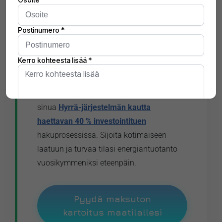
aurinkopaneeleita
, jotka on suunniteltu
kestämään Pohjolan raskaat lumikuormat
ja rajut lämpötilanvaihtelut.
Asiantuntijamme hoitavat puolestasi
kaiken: tarkan mitoituksen, rakenteellisen
arvioinnin, asennuksen ja kytkennän sekä
tarvittavat ilmoitukset. Lisäksi autamme
sinua
Hyrrä-järjestelmän kautta
haettavan 40 % investointituen
hakuprosessissa. Sijoita kotimaiseen
laatuun ja turvaa tilasi energiantuotanto
vuosikymmeniksi eteenpäin.
Pyydä maksuton
kartoitus maatilallesi