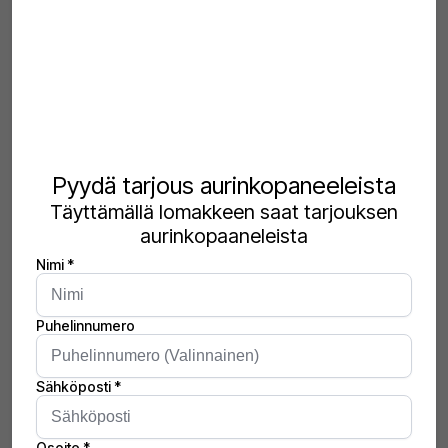
SALO SOLAR –
KESTÄVÄ KOTIMAINEN
AURINKOSÄHKÖ
AVAIMET KÄTEEN -
TOTEUTUKSENA
Salo Solar Oy tarjoaa maatiloille ja
suurkiinteistöille täysin räätälöidyt,
avaimet käteen -periaatteella toimitetut
aurinkosähköjärjestelmät. Järjestelmissä
käytetään Salossa – entisissä Nokian
tiloissa – pitkälle automatisoidusti
valmistettuja kotimaisia
SALO®-