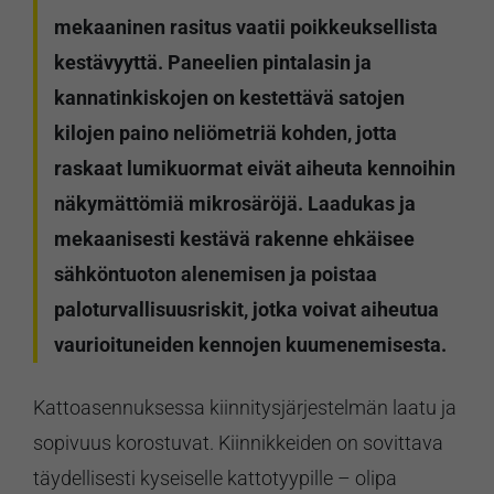
mekaaninen rasitus vaatii poikkeuksellista
kestävyyttä. Paneelien pintalasin ja
kannatinkiskojen on kestettävä satojen
kilojen paino neliömetriä kohden, jotta
raskaat lumikuormat eivät aiheuta kennoihin
näkymättömiä mikrosäröjä. Laadukas ja
mekaanisesti kestävä rakenne ehkäisee
sähköntuoton alenemisen ja poistaa
paloturvallisuusriskit, jotka voivat aiheutua
vaurioituneiden kennojen kuumenemisesta.
Kattoasennuksessa kiinnitysjärjestelmän laatu ja
sopivuus korostuvat. Kiinnikkeiden on sovittava
täydellisesti kyseiselle kattotyypille – olipa