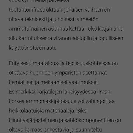
vuosikymmeniä palveleva
tuotantoinfrastruktuuri, jokaisen vaiheen on
oltava teknisesti ja juridisesti virheetön.
Ammattimainen asennus kattaa koko ketjun aina
alkukartoituksesta viranomaislupiin ja lopulliseen
käyttöönottoon asti.
Erityisesti maatalous- ja teollisuuskohteissa on
otettava huomioon ympäristön asettamat
kemialliset ja mekaaniset vaatimukset.
Esimerkiksi karjatilojen läheisyydessä ilman
korkea ammoniakkipitoisuus voi vahingoittaa
heikkolaatuisia materiaaleja. Siksi
kiinnitysjärjestelmien ja sähkökomponenttien on
oltava korroosionkestäviä ja suunniteltu