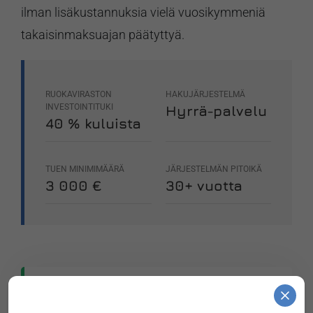
ilman lisäkustannuksia vielä vuosikymmeniä
takaisinmaksuajan päätyttyä.
RUOKAVIRASTON
HAKUJÄRJESTELMÄ
INVESTOINTITUKI
Hyrrä-palvelu
40 % kuluista
TUEN MINIMIMÄÄRÄ
JÄRJESTELMÄN PITOIKÄ
3 000 €
30+ vuotta
KOTIMAISTA HUIPPUOSAAMISTA MAATILOILLE