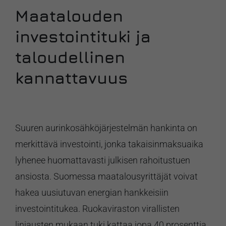
Maatalouden
investointituki ja
taloudellinen
kannattavuus
Suuren aurinkosähköjärjestelmän hankinta on
merkittävä investointi, jonka takaisinmaksuaika
lyhenee huomattavasti julkisen rahoitustuen
ansiosta. Suomessa maatalousyrittäjät voivat
hakea uusiutuvan energian hankkeisiin
investointitukea. Ruokaviraston virallisten
linjausten mukaan tuki kattaa jopa 40 prosenttia