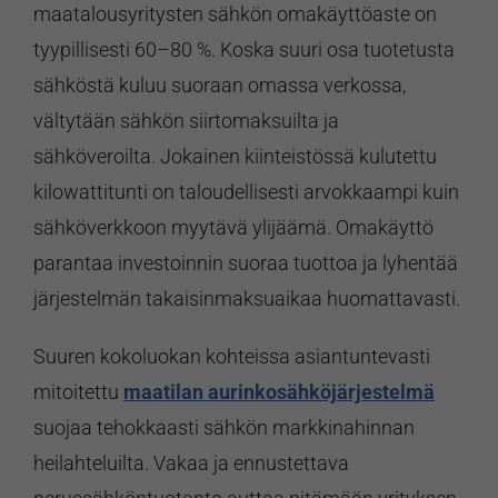
maatalousyritysten sähkön omakäyttöaste on
tyypillisesti 60–80 %. Koska suuri osa tuotetusta
sähköstä kuluu suoraan omassa verkossa,
vältytään sähkön siirtomaksuilta ja
sähköveroilta. Jokainen kiinteistössä kulutettu
kilowattitunti on taloudellisesti arvokkaampi kuin
sähköverkkoon myytävä ylijäämä. Omakäyttö
parantaa investoinnin suoraa tuottoa ja lyhentää
järjestelmän takaisinmaksuaikaa huomattavasti.
Suuren kokoluokan kohteissa asiantuntevasti
mitoitettu
maatilan aurinkosähköjärjestelmä
suojaa tehokkaasti sähkön markkinahinnan
heilahteluilta. Vakaa ja ennustettava