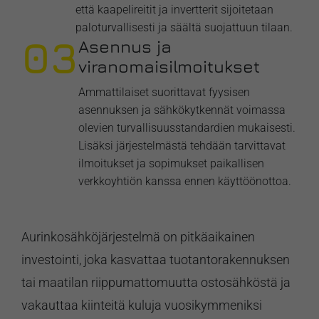
että kaapelireitit ja invertterit sijoitetaan
paloturvallisesti ja säältä suojattuun tilaan.
03
Asennus ja
viranomaisilmoitukset
Ammattilaiset suorittavat fyysisen
asennuksen ja sähkökytkennät voimassa
olevien turvallisuusstandardien mukaisesti.
Lisäksi järjestelmästä tehdään tarvittavat
ilmoitukset ja sopimukset paikallisen
verkkoyhtiön kanssa ennen käyttöönottoa.
Aurinkosähköjärjestelmä on pitkäaikainen
investointi, joka kasvattaa tuotantorakennuksen
tai maatilan riippumattomuutta ostosähköstä ja
vakauttaa kiinteitä kuluja vuosikymmeniksi