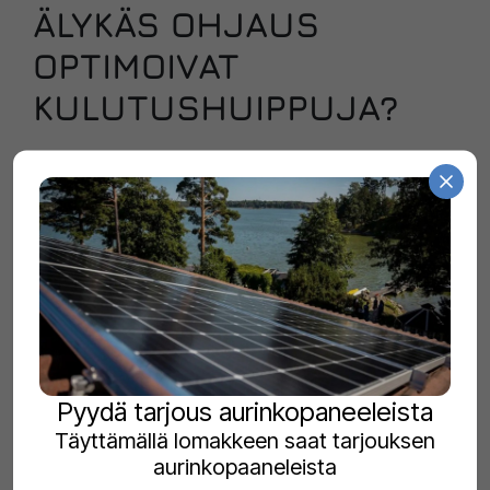
ÄLYKÄS OHJAUS
OPTIMOIVAT
KULUTUSHUIPPUJA?
Älykäs aurinkosähköjärjestelmä kytkeytyy
suoraan kodin muuhun talotekniikkaan. Jotta
akustosta ja omasta sähköntuotannosta
saadaan suurin hyöty, ohjausyksikkö
kommunikoi reaaliaikaisesti kodin
sähkökuormien kanssa. Ohjaus kohdistuu
dynaamisesti suuren kulutuksen laitteisiin, kuten
sähköauton latausasemaan,