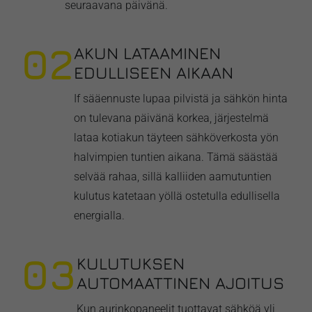
seuraavana päivänä.
02
AKUN LATAAMINEN
EDULLISEEN AIKAAN
If sääennuste lupaa pilvistä ja sähkön hinta
on tulevana päivänä korkea, järjestelmä
lataa kotiakun täyteen sähköverkosta yön
halvimpien tuntien aikana. Tämä säästää
selvää rahaa, sillä kalliiden aamutuntien
kulutus katetaan yöllä ostetulla edullisella
energialla.
03
KULUTUKSEN
AUTOMAATTINEN AJOITUS
Kun aurinkopaneelit tuottavat sähköä yli