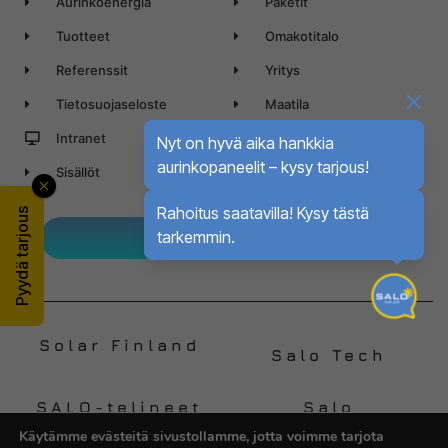
Aurinkoenergia
Paketit
Tuotteet
Omakotitalo
Referenssit
Yritys
Tietosuojaseloste
Maatila
Intranet
Vapaa-ajan asunto
Nyt on hyvä aika hankkia
aurinkopaneelit – kysy tarjous!
Sisällöt
Rahoitus saatavilla! Kysy tästä
Pyydä tarjous
Ota yhteyttä
tarkemmin.
Solar Finland
Salo Tech
SALO-telineet
Salo
Automation
Käytämme evästeitä sivustollamme, jotta voimme tarjota