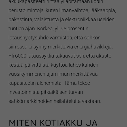
akkukapasiteetti riittää ylläpitämään kodin
perustoimintoja, kuten ilmanvaihtoa, jääkaappia,
pakastinta, valaistusta ja elektroniikkaa useiden
tuntien ajan. Korkea, yli 95 prosentin
lataushyötysuhde varmistaa, että sähkön
siirrossa ei synny merkittäviä energiahävikkejä.
Yli 6000 lataussykliä takaavat sen, että akusto
kestää päivittäistä käyttöä lähes kahden
vuosikymmenen ajan ilman merkittävää
kapasiteetin alenemista. Tämä tekee
investoinnista pitkäikäisen turvan
sähkömarkkinoiden heilahteluita vastaan.
MITEN KOTIAKKU JA