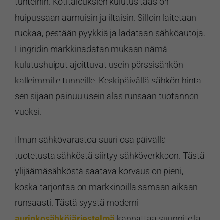
tunteihin. Kotitalouksien kulutus taas on
huipussaan aamuisin ja iltaisin. Silloin laitetaan
ruokaa, pestään pyykkiä ja ladataan sähköautoja.
Fingridin markkinadatan mukaan nämä
kulutushuiput ajoittuvat usein pörssisähkön
kalleimmille tunneille. Keskipäivällä sähkön hinta
sen sijaan painuu usein alas runsaan tuotannon
vuoksi.
Ilman sähkövarastoa suuri osa päivällä
tuotetusta sähköstä siirtyy sähköverkkoon. Tästä
ylijäämäsähköstä saatava korvaus on pieni,
koska tarjontaa on markkinoilla samaan aikaan
runsaasti. Tästä syystä moderni
aurinkosähköjärjestelmä
kannattaa suunnitella