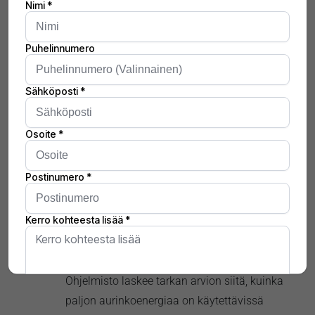
lämminvesivaraajaan ja lämpöpumppuun.
Automaatio toimii taustalla ilman, että asukkaan
tarvitsee seurata pörssihintoja tai säätietoja
päivittäin. Optimointiprosessi jakautuu kolmeen
vaiheeseen, jotka auttavat pitämään
sähkölaskun pienenä:
01
HINTATIETOJEN JA
SÄÄENNUSTEEN ANALYYSI
Järjestelmä hakee automaattisesti seuraavan
vuorokauden pörssisähkön tuntihinnat ja
yhdistää ne paikalliseen sääennusteeseen.
Ohjelmisto laskee tarkan arvion siitä, kuinka
paljon aurinkoenergiaa on käytettävissä