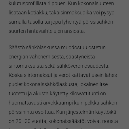
kulutusprofiilista riippuen. Kun kokonaisuuteen
lisätään kotiakku, takaisinmaksuaika voi pysyä
samalla tasolla tai jopa lyhentyä pörssisähkön
suurten hintavaihtelujen ansiosta.
Säästö sähkölaskussa muodostuu ostetun
energian vähenemisestä, säästyneistä
siirtomaksuista sekä sähköveron osuudesta.
Koska siirtomaksut ja verot kattavat usein lähes
puolet kokonaissähkölaskusta, jokainen itse
tuotettu ja akusta käytetty kilowattitunti on
huomattavasti arvokkaampi kuin pelkkä sähkön
pörssihinta osoittaa. Kun järjestelmän käyttöikä
on 25–30 vuotta, kokonaissäästöt voivat nousta