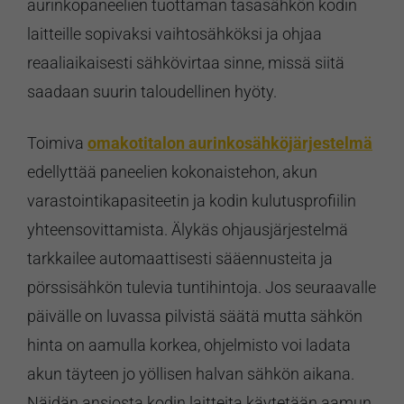
aurinkopaneelien tuottaman tasasähkön kodin
laitteille sopivaksi vaihtosähköksi ja ohjaa
reaaliaikaisesti sähkövirtaa sinne, missä siitä
saadaan suurin taloudellinen hyöty.
Toimiva
omakotitalon aurinkosähköjärjestelmä
edellyttää paneelien kokonaistehon, akun
varastointikapasiteetin ja kodin kulutusprofiilin
yhteensovittamista. Älykäs ohjausjärjestelmä
tarkkailee automaattisesti sääennusteita ja
pörssisähkön tulevia tuntihintoja. Jos seuraavalle
päivälle on luvassa pilvistä säätä mutta sähkön
hinta on aamulla korkea, ohjelmisto voi ladata
akun täyteen jo yöllisen halvan sähkön aikana.
Näidän ansiosta kodin laitteita käytetään aamun